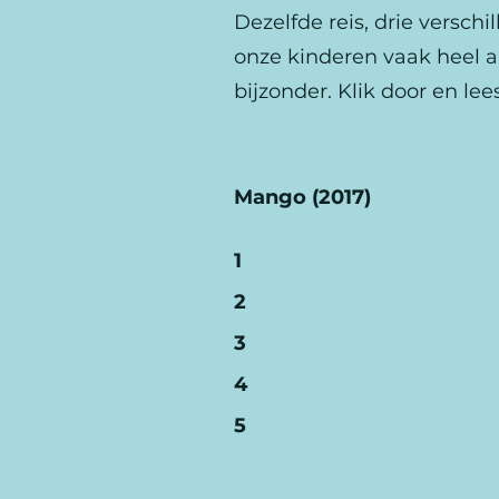
Dezelfde reis, drie versch
onze kinderen vaak heel a
bijzonder. Klik door en l
Mango (2017)
1
2
3
4
5