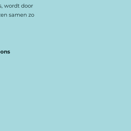
s, wordt door
izen samen zo
 ons