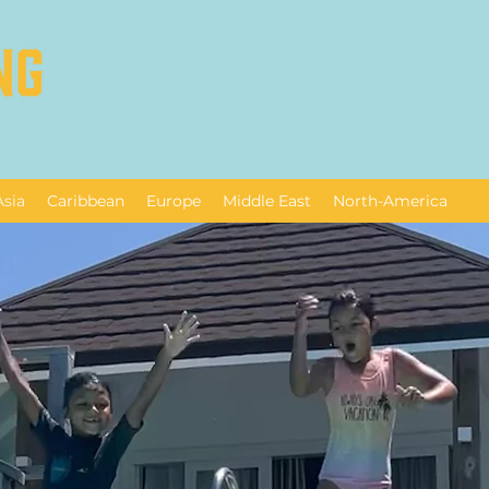
Asia
Caribbean
Europe
Middle East
North-America