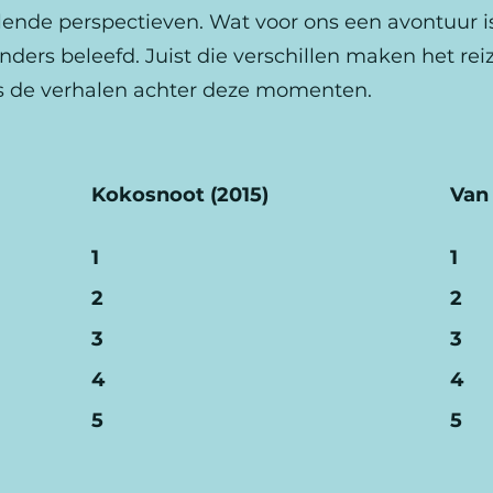
illende perspectieven. Wat voor ons een avontuur i
nders beleefd. Juist die verschillen maken het re
ees de verhalen achter deze momenten.
Kokosnoot (2015)
Van
1
1
2
2
3
3
4
4
5
5