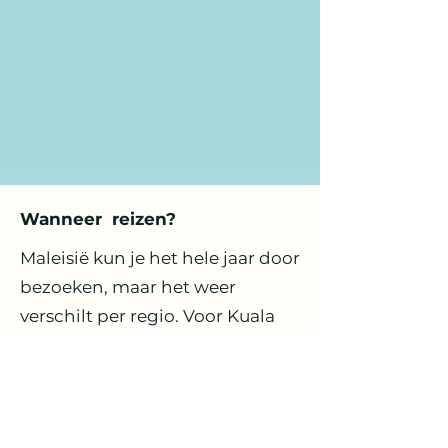
Wanneer reizen?
Maleisië kun je het hele jaar door
bezoeken, maar het weer
verschilt per regio. Voor Kuala
Lumpur en Langkawi zijn de
maanden van december tot en
met maart en juni tot en met
september vaak het meest