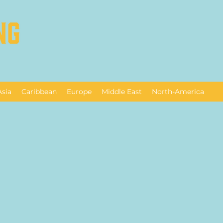
Asia
Caribbean
Europe
Middle East
North-America