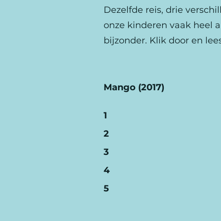
Dezelfde reis, drie versch
onze kinderen vaak heel a
bijzonder. Klik door en l
Mango (2017)
1
2
3
4
5