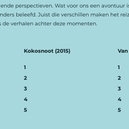
illende perspectieven. Wat voor ons een avontuur i
nders beleefd. Juist die verschillen maken het re
ees de verhalen achter deze momenten.
Kokosnoot (2015)
Van
1
1
2
2
3
3
4
4
5
5