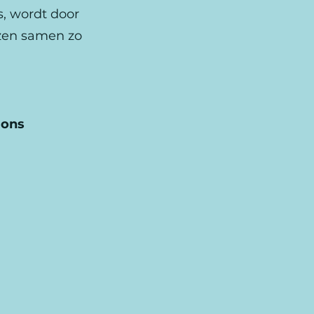
s, wordt door
izen samen zo
 ons