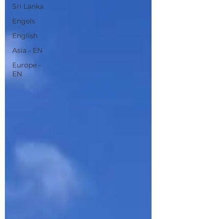
Sri Lanka
Engels
English
Asia - EN
Europe -
EN